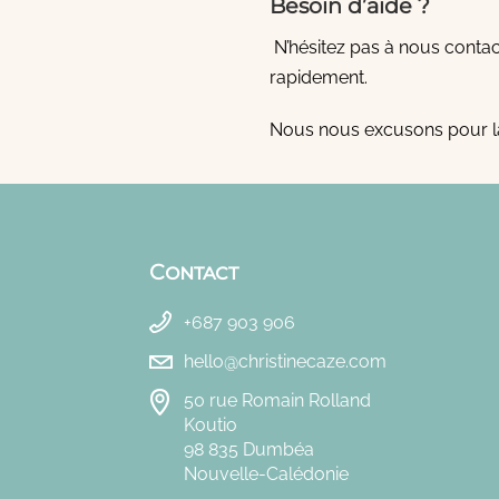
Besoin d’aide ?
N’hésitez pas à nous contac
rapidement.
Nous nous excusons pour la
Contact
+687 903 906
hello@christinecaze.com
50 rue Romain Rolland
Koutio
98 835 Dumbéa
Nouvelle-Calédonie