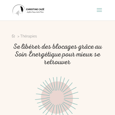
> Thérapies
Se libérer des blocages grâce au
Soin Énergétique pour mieux se
retrouver