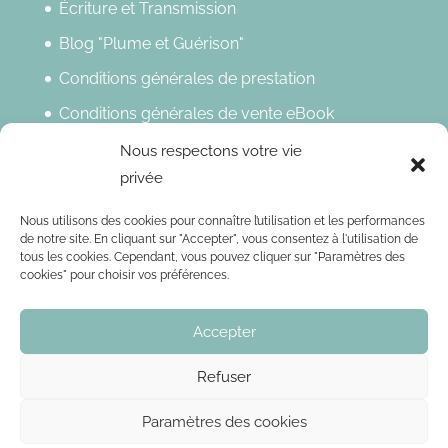
Écriture et Transmission
Blog "Plume et Guérison"
Conditions générales de prestation
Conditions générales de vente eBook
Politique de confidentialité
Nous respectons votre vie
privée
Mentions légales
Nous utilisons des cookies pour connaître l’utilisation et les performances
Newsletter
de notre site. En cliquant sur "Accepter", vous consentez à l'utilisation de
tous les cookies. Cependant, vous pouvez cliquer sur "Paramètres des
Restez, Inspirez !
cookies" pour choisir vos préférences.
Accepter
Refuser
Paramètres des cookies
© 2026 - Christine Cazé / Tous droits réservés / Réalisé